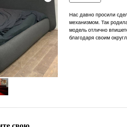
Нас давно просили сде
механизмом. Так родила
модель отлично впишет
благодаря своим округл
ите свою