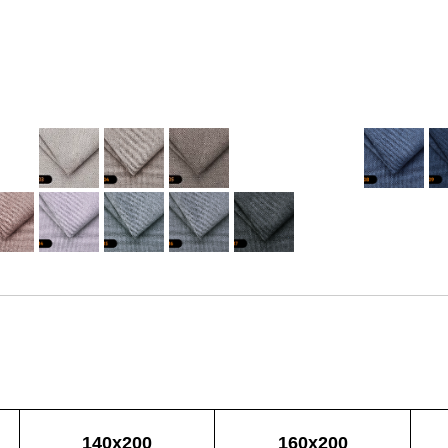
140х200
160х200